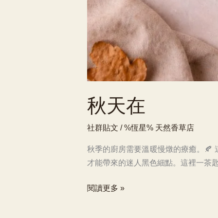
秋天在
社群貼文
/ %恆星%
天然香草店
秋季的廚房需要溫暖慢燉的療癒。🍂
才能帶來的迷人黑色細點。這裡一茶
秋
閱讀更多 »
天
在