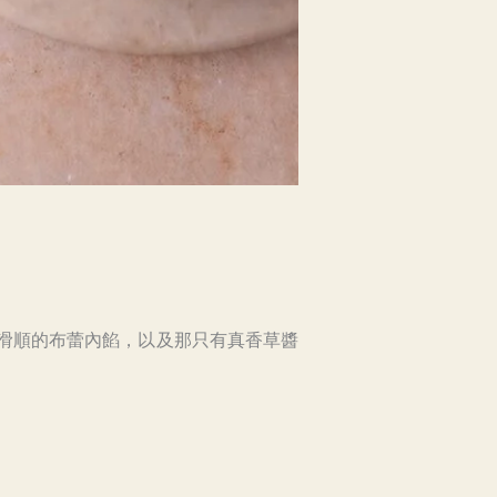
，滑順的布蕾內餡，以及那只有真香草醬