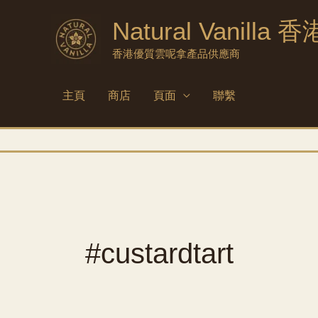
跳
Natural Vanilla 香
至
內
香港優質雲呢拿產品供應商
容
主頁
商店
頁面
聯繫
#custardtart