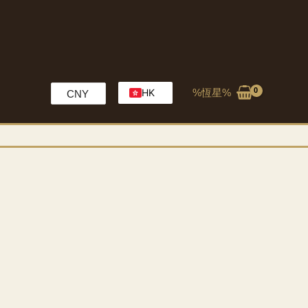
%恆星%
HK
CNY
EN
MO
CH