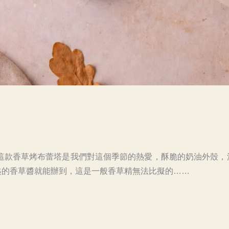
 這款香草烤布蕾塔是我們對這個季節的熱愛，酥脆的奶油外殼
匙的香草醬就能辦到，這是一般香草精無法比擬的……