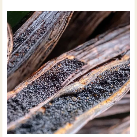
豆
莢
風
味