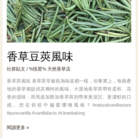
香草豆莢風味
社群貼文
/ %恆星%
天然香草店
香草莢風味 香草莢常被視為味道都一樣，但事實上，每個產
地的香草都提供其獨特的風味。大溪地香草莢帶有柔和、花
香的甜味，而馬達加斯加香草莢則帶來更深沉、更濃郁的口
感。您在烘焙中偏愛哪種風格？#naturalvanillastore
#purevanilla #vanillafacts #cleanbaking
香
閱讀更多 »
草