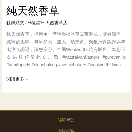
純天然香草
社群貼文
/ %恆星%
天然香草店
純天然香草，採用單一產地壓榨香草豆莢製成，擁有潔淨、
純粹的風味。無添加物。無人工填充劑。榮獲清真認證與猶
太潔食認證，讓您安心。全國Woolworths均有販售。為您下
次烘焙預留此文。🥰 #naturalvanillastore #purevanilla
#vanillapods #cleanbaking #aussiebakers #woolworthsfinds
純
閱讀更多 »
天
然
香
草
%恆星%
%恆星%