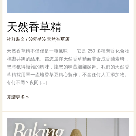
天然香草精
社群貼文
/ %恆星%
天然香草店
天然香草精不僅僅是一種風味——它是 250 多種芳香化合物
和諧共舞的結果。當您選擇天然香草精而非合成香蘭素時，
您將獲得複雜的風味，讓您的味蕾翩翩起舞。我們的天然香
草精採用單一產地香草豆精心製作，不含任何人工添加物。
有何不同？夜間 […]
天
閱讀更多 »
然
香
草
精