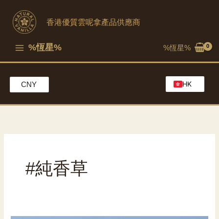
跳
至
香港優質雲呢拿產品供應商
內
容
%恆星%
%恆星%
HK
CNY
EN
MO
CH
#純香草