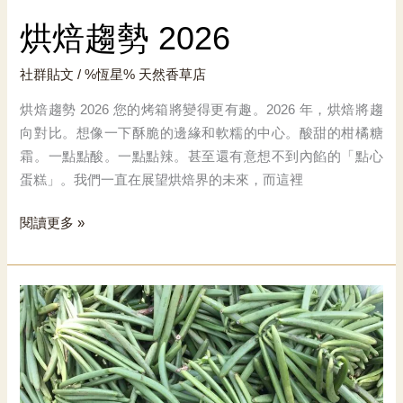
烘焙趨勢 2026
社群貼文
/ %恆星%
天然香草店
烘焙趨勢 2026 您的烤箱將變得更有趣。2026 年，烘焙將趨
向對比。想像一下酥脆的邊緣和軟糯的中心。酸甜的柑橘糖
霜。一點點酸。一點點辣。甚至還有意想不到內餡的「點心
蛋糕」。我們一直在展望烘焙界的未來，而這裡
烘
閱讀更多 »
焙
趨
勢
2026