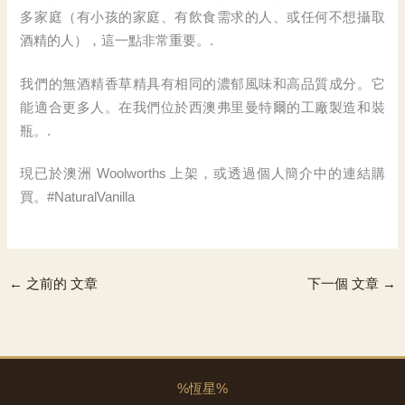
多家庭（有小孩的家庭、有飲食需求的人、或任何不想攝取
酒精的人），這一點非常重要。.
我們的無酒精香草精具有相同的濃郁風味和高品質成分。它
能適合更多人。在我們位於西澳弗里曼特爾的工廠製造和裝
瓶。.
現已於澳洲 Woolworths 上架，或透過個人簡介中的連結購
買。#NaturalVanilla
←
之前的 文章
下一個 文章
→
%恆星%