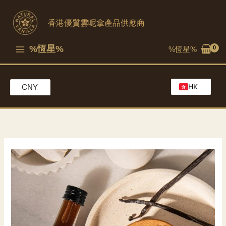
跳
至
香港優質雲呢拿產品供應商
內
容
%恆星%
%恆星%
HK
CNY
EN
MO
CH