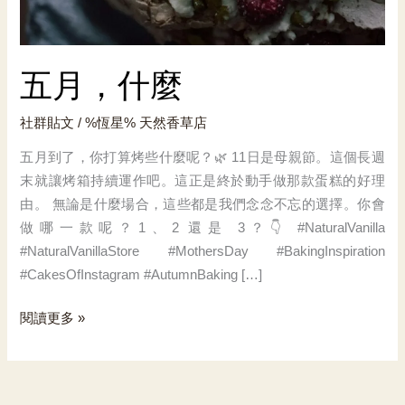
五月，什麼
社群貼文
/ %恆星%
天然香草店
五月到了，你打算烤些什麼呢？🌿 11日是母親節。這個長週
末就讓烤箱持續運作吧。這正是終於動手做那款蛋糕的好理
由。 無論是什麼場合，這些都是我們念念不忘的選擇。你會
做哪一款呢？1、2 還是 3？👇 #NaturalVanilla
#NaturalVanillaStore #MothersDay #BakingInspiration
#CakesOfInstagram #AutumnBaking […]
五
閱讀更多 »
月，
什
麼