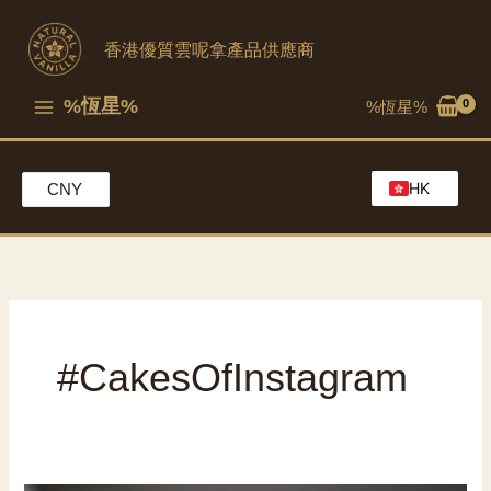
跳
至
香港優質雲呢拿產品供應商
內
容
%恆星%
%恆星%
HK
CNY
EN
MO
CH
#CakesOfInstagram