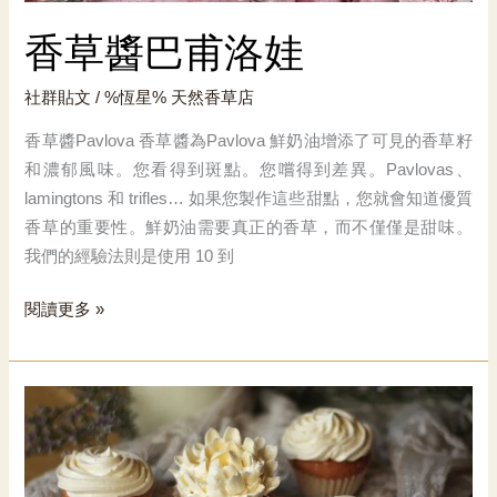
香草醬巴甫洛娃
社群貼文
/ %恆星%
天然香草店
香草醬Pavlova 香草醬為Pavlova 鮮奶油增添了可見的香草籽
和濃郁風味。您看得到斑點。您嚐得到差異。Pavlovas、
lamingtons 和 trifles… 如果您製作這些甜點，您就會知道優質
香草的重要性。鮮奶油需要真正的香草，而不僅僅是甜味。
我們的經驗法則是使用 10 到
香
閱讀更多 »
草
醬
巴
甫
洛
娃