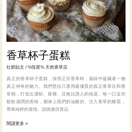
香草杯子蛋糕
社群貼文
/ %恆星%
天然香草店
真正的香草杯子蛋糕，採用正宗香草時，風味中蘊藏著一種
真正神奇的魅力。我們堅信只選用最優質的真正香草豆和香
草精，打造出濃郁、複雜、且無比誘人的味道。每一口這些
鬆軟濕潤的美味，都淋上我們奶油般的、注入香草的糖霜，
帶來純粹的喜悅。請跳過仿冒品
香
閱讀更多 »
草