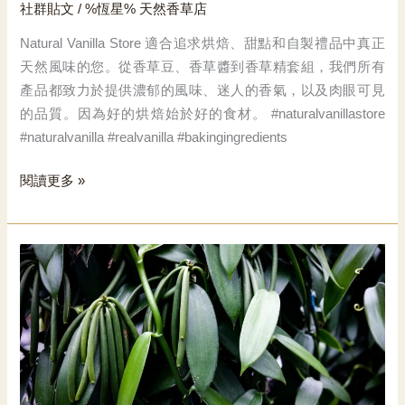
社群貼文
/ %恆星%
天然香草店
Natural Vanilla Store 適合追求烘焙、甜點和自製禮品中真正
天然風味的您。從香草豆、香草醬到香草精套組，我們所有
產品都致力於提供濃郁的風味、迷人的香氣，以及肉眼可見
的品質。因為好的烘焙始於好的食材。 #naturalvanillastore
#naturalvanilla #realvanilla #bakingingredients
天
閱讀更多 »
然
香
草
店