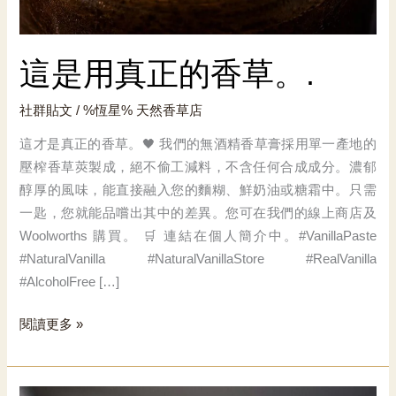
這是用真正的香草。.
社群貼文
/ %恆星%
天然香草店
這才是真正的香草。🖤 我們的無酒精香草膏採用單一產地的
壓榨香草莢製成，絕不偷工減料，不含任何合成成分。濃郁
醇厚的風味，能直接融入您的麵糊、鮮奶油或糖霜中。只需
一匙，您就能品嚐出其中的差異。您可在我們的線上商店及
Woolworths 購買。 🛒 連結在個人簡介中。#VanillaPaste
#NaturalVanilla #NaturalVanillaStore #RealVanilla
#AlcoholFree […]
這
閱讀更多 »
是
用
真