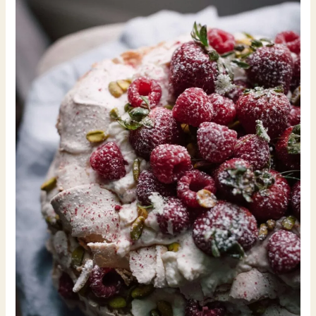
正
的
香
草。.