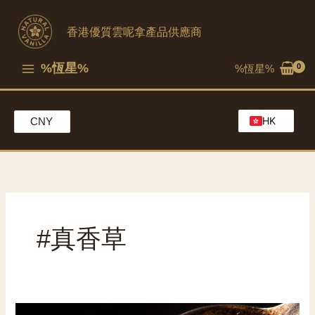
跳
至
香港優質雲呢拿產品供應商
內
容
%恆星%
%恆星%
HK
CNY
EN
MO
CH
#真香草