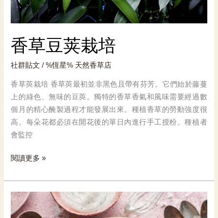
香草豆荚栽培
社群貼文
/ %恆星%
天然香草店
香草莢栽培 香草莢最初並非黑色且帶有芬芳。它們始於藤蔓
上的綠色、無味的豆莢。獨特的香草香氣和風味需要經過數
個月的精心醃製過程才能發展出來。種植香草的勞動強度很
高。每朵花都必須在開花後的單日內進行手工授粉。種植者
會監控
香
閱讀更多 »
草
豆
荚
栽