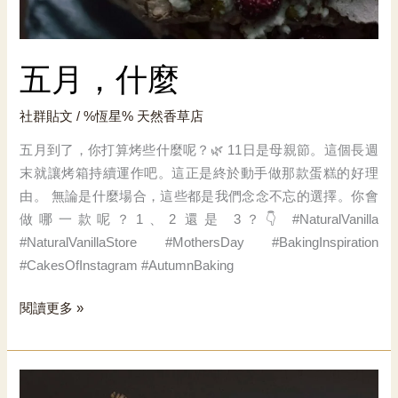
五月，什麼
社群貼文
/ %恆星%
天然香草店
五月到了，你打算烤些什麼呢？🌿 11日是母親節。這個長週
末就讓烤箱持續運作吧。這正是終於動手做那款蛋糕的好理
由。 無論是什麼場合，這些都是我們念念不忘的選擇。你會
做哪一款呢？1、2 還是 3？👇 #NaturalVanilla
#NaturalVanillaStore #MothersDay #BakingInspiration
#CakesOfInstagram #AutumnBaking
五
閱讀更多 »
月，
什
麼