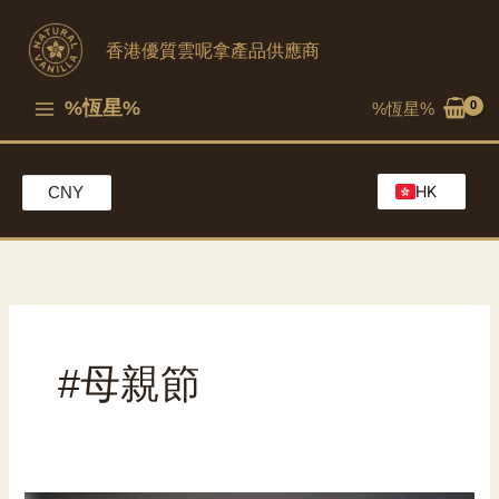
跳
至
香港優質雲呢拿產品供應商
內
容
%恆星%
%恆星%
HK
CNY
EN
MO
CH
#母親節