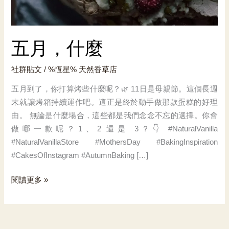
五月，什麼
社群貼文
/ %恆星%
天然香草店
五月到了，你打算烤些什麼呢？🌿 11日是母親節。這個長週
末就讓烤箱持續運作吧。這正是終於動手做那款蛋糕的好理
由。 無論是什麼場合，這些都是我們念念不忘的選擇。你會
做哪一款呢？1、2 還是 3？👇 #NaturalVanilla
#NaturalVanillaStore #MothersDay #BakingInspiration
#CakesOfInstagram #AutumnBaking […]
五
閱讀更多 »
月，
什
麼