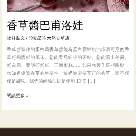
香草醬巴甫洛娃
社群貼文
/ %恆星%
天然香草店
香草醬製作的蛋白霜香草醬能為蛋白霜鮮奶油增添可見的香
草籽和濃郁的風味。您能看見細小的斑點。您能嚐出差異。
蛋白霜、蘭明頓蛋糕、三層蛋糕……如果您製作這些甜點，
您知道優質香草的重要性。鮮奶油需要真正的香草，而不僅
僅是甜味。我們的經驗法則是使用 10 份 […]
香
閱讀更多 »
草
醬
巴
甫
洛