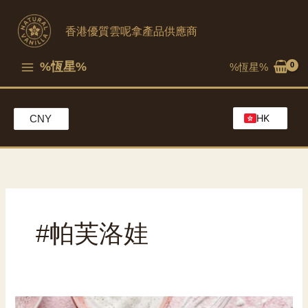
跳
至
香港優質雲呢拿產品供應商
內
容
%恆星%
%恆星%
HK
CNY
EN
MO
CH
#帕芙洛娃