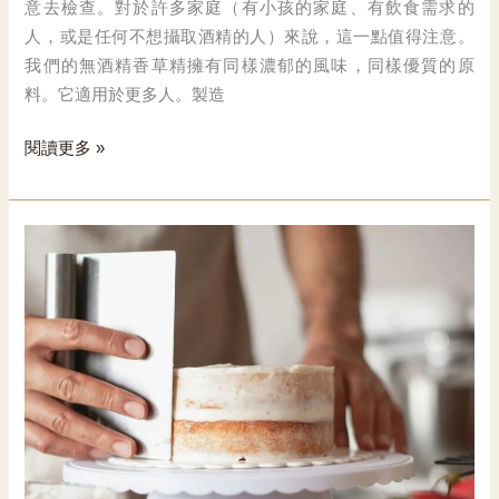
意去檢查。對於許多家庭（有小孩的家庭、有飲食需求的
人，或是任何不想攝取酒精的人）來說，這一點值得注意。
我們的無酒精香草精擁有同樣濃郁的風味，同樣優質的原
料。它適用於更多人。製造
香
閱讀更多 »
草
精
否