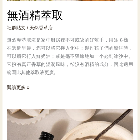
無酒精萃取
社群貼文
/
天然香草店
無酒精萃取液是家中廚房裡不可或缺的好幫手，用途多樣。
在週間早晨，您可以將它拌入粥中；製作孩子們的鬆餅時，
可以將它打入鮮奶油；或是毫不猶豫地加一小匙到冰沙中。
它擁有真正香草的溫潤風味，卻沒有酒精的成分，因此適用
範圍比其他萃取液更廣。
無
閱讀更多 »
酒
精
萃
取