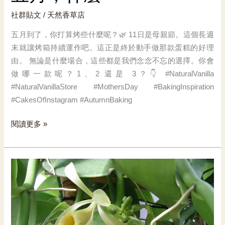
社群貼文
/
天然香草店
五月到了，你打算烤些什麼呢？🌿 11日是母親節。這個長週
末就讓烤箱持續運作吧。這正是終於動手做那款蛋糕的好理
由。 無論是什麼場合，這些都是我們念念不忘的選擇。你會
做哪一款呢？1、2 還是 3？👇 #NaturalVanilla
#NaturalVanillaStore #MothersDay #BakingInspiration
#CakesOfInstagram #AutumnBaking
五
閱讀更多 »
月，
什
麼