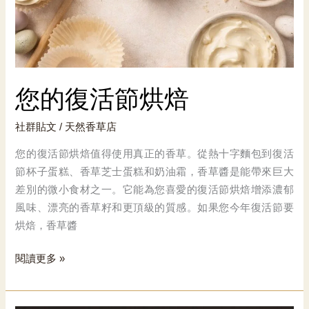
您的復活節烘焙
社群貼文
/
天然香草店
您的復活節烘焙值得使用真正的香草。從熱十字麵包到復活
節杯子蛋糕、香草芝士蛋糕和奶油霜，香草醬是能帶來巨大
差別的微小食材之一。它能為您喜愛的復活節烘焙增添濃郁
風味、漂亮的香草籽和更頂級的質感。如果您今年復活節要
烘焙，香草醬
您
閱讀更多 »
的
復