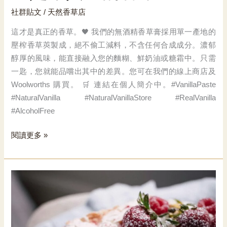
社群貼文
/
天然香草店
這才是真正的香草。🖤 我們的無酒精香草膏採用單一產地的
壓榨香草莢製成，絕不偷工減料，不含任何合成成分。濃郁
醇厚的風味，能直接融入您的麵糊、鮮奶油或糖霜中。只需
一匙，您就能品嚐出其中的差異。您可在我們的線上商店及
Woolworths 購買。 🛒 連結在個人簡介中。#VanillaPaste
#NaturalVanilla #NaturalVanillaStore #RealVanilla
#AlcoholFree
這
閱讀更多 »
是
用
真
正
的
香
草。.