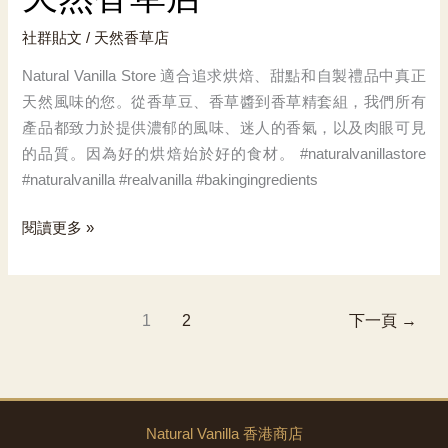
社群貼文
/
天然香草店
Natural Vanilla Store 適合追求烘焙、甜點和自製禮品中真正
天然風味的您。從香草豆、香草醬到香草精套組，我們所有
產品都致力於提供濃郁的風味、迷人的香氣，以及肉眼可見
的品質。因為好的烘焙始於好的食材。 #naturalvanillastore
#naturalvanilla #realvanilla #bakingingredients
天
閱讀更多 »
然
香
草
1
2
下一頁
→
店
Natural Vanilla 香港商店