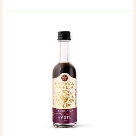
然
香
草
精