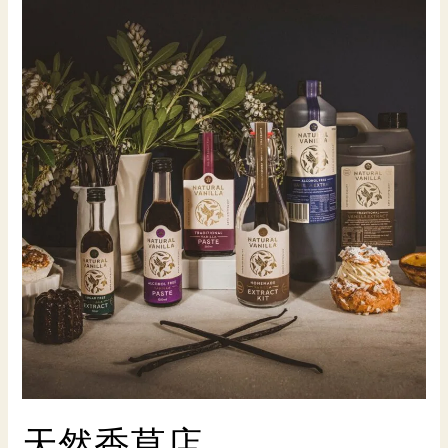
活
節
烘
焙
天然香草店