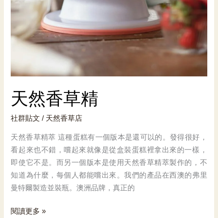
天然香草精
社群貼文
/
天然香草店
天然香草精萃 這種蛋糕有一個版本是還可以的。發得很好，
看起來也不錯，嚐起來就像是從盒裝蛋糕裡拿出來的一樣，
即使它不是。而另一個版本是使用天然香草精萃製作的，不
知道為什麼，每個人都能嚐出來。我們的產品在西澳的弗里
曼特爾製造並裝瓶。澳洲品牌，真正的
天
閱讀更多 »