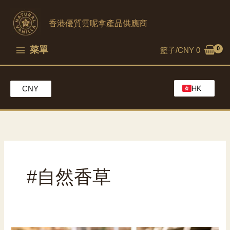
跳
至
香港優質雲呢拿產品供應商
內
容
菜單
籃子/
CNY
0
HK
CNY
EN
MO
CH
#自然香草