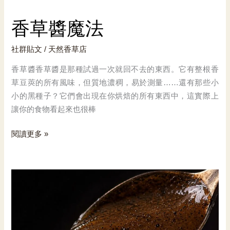
香草醬魔法
社群貼文
/
天然香草店
香草醬香草醬是那種試過一次就回不去的東西。它有整根香
草豆莢的所有風味，但質地濃稠，易於測量……還有那些小
小的黑種子？它們會出現在你烘焙的所有東西中，這實際上
讓你的食物看起來也很棒
香
閱讀更多 »
草
醬
魔
法