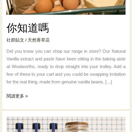
你知道嗎
社群貼文
/
天然香草店
Did you know you can shop our range in store? Our Natural
Vanilla extract and paste have been sitting in the baking aisle
at Woolworths, ready to drop straight into your trolley. Add a
few of these to your cart and you could be swapping imitation
for the real thing, made from genuine vanilla beans. […]
你
閱讀更多 »
知
道
嗎