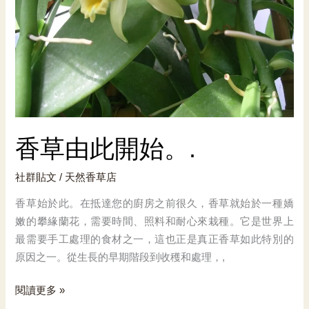
香草由此開始。.
社群貼文
/
天然香草店
香草始於此。在抵達您的廚房之前很久，香草就始於一種嬌
嫩的攀緣蘭花，需要時間、照料和耐心來栽種。它是世界上
最需要手工處理的食材之一，這也正是真正香草如此特別的
原因之一。從生長的早期階段到收穫和處理，,
香
閱讀更多 »
草