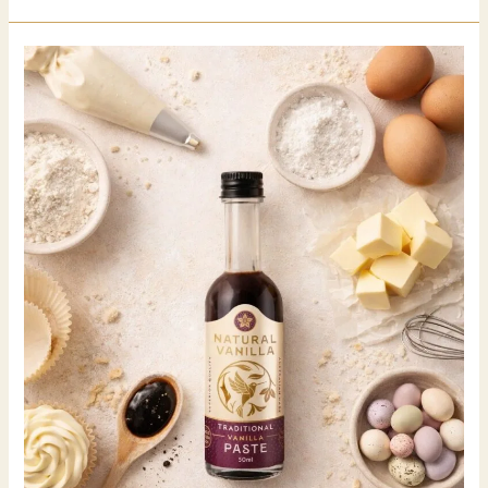
由
此
開
始。.