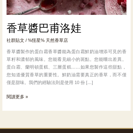
香草醬巴甫洛娃
社群貼文
/ %恆星%
天然香草店
香草醬製作的蛋白霜香草醬能為蛋白霜鮮奶油增添可見的香
草籽和濃郁的風味。您能看見細小的斑點。您能嚐出差異。
蛋白霜、蘭明頓蛋糕、三層蛋糕……如果您製作這些甜點，
您知道優質香草的重要性。鮮奶油需要真正的香草，而不僅
僅是甜味。我們的經驗法則是使用 10 份 […]
香
閱讀更多 »
草
醬
巴
甫