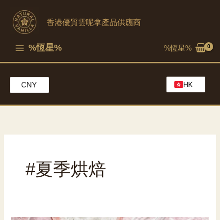
跳
至
香港優質雲呢拿產品供應商
內
容
%恆星%
%恆星%
HK
CNY
EN
MO
CH
#夏季烘焙