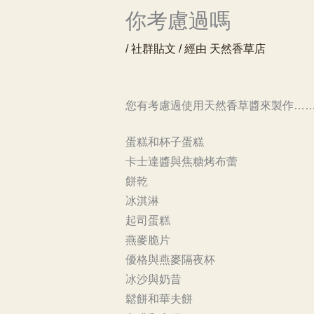
你考慮過嗎
/
社群貼文
/ 經由
天然香草店
您有考慮過使用天然香草醬來製作……
蛋糕和杯子蛋糕
卡士達醬與焦糖烤布蕾
餅乾
冰淇淋
起司蛋糕
燕麥脆片
優格與燕麥隔夜杯
冰沙與奶昔
鬆餅和華夫餅