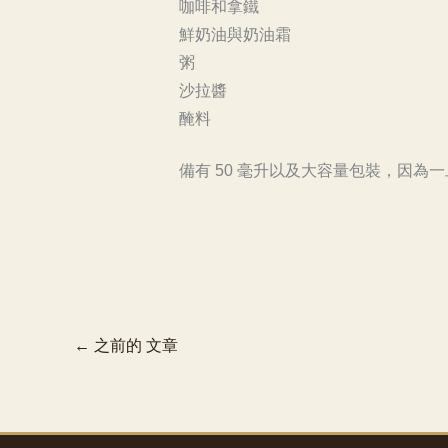
咖啡和拿鐵
鮮奶油與奶油霜
粥
沙拉醬
醃料
備有 50 毫升以及大容量包裝，因為
←
之前的 文章