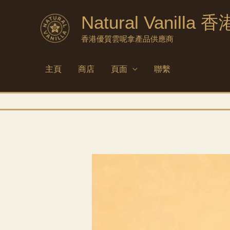
跳
Natural Vanilla 香
至
內
香港優質雲呢拿產品供應商
容
主頁
商店
頁面
聯繫