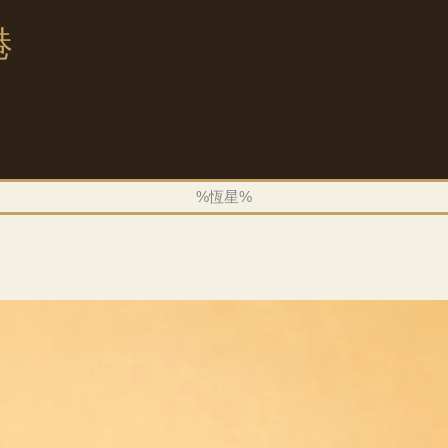
港
%恆星%