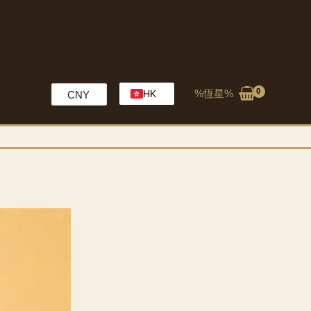
%恆星%
HK
CNY
EN
MO
CH