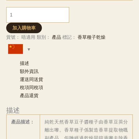
CNY 485
Vanilla
至
Seed
CNY 21,502
Caviar
加入購物車
-
貨號：
唔適用
類別：
產品
標記：
香草種子乾燥
Dried
數
量
描述
額外資訊
運送同送貨
稅項同稅項
產品退貨
描述
產品描述：
純乾天然香草豆子醬種子由香草豆莢分
離出嚟。香草種子係製造香草提取物嘅
副產品，佢哋經過乾燥同篩過嚟去除香