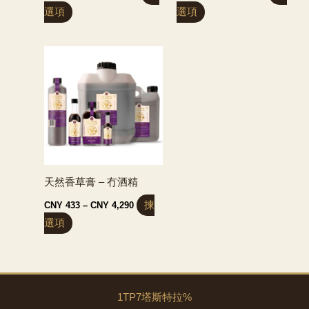
格
格
呢
呢
選項
選項
範
範
圍：
圍：
個
個
CNY 508
CNY 390
產
產
至
至
CNY 23,271
CNY 3,909
品
品
有
有
多
多
個
個
變
變
種。
種。
呢
呢
天然香草膏 – 冇酒精
啲
啲
價
揀
CNY
433
–
CNY
4,290
選
選
格
呢
選項
範
項
項
圍：
個
可
可
CNY 433
產
至
能
能
CNY 4,290
品
會
會
有
1TP7塔斯特拉%
喺
喺