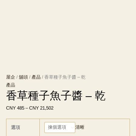
屋企
/
舖頭
/
產品
/ 香草種子魚子醬 – 乾
產品
香草種子魚子醬 – 乾
價
CNY
485
–
CNY
21,502
格
範
清晰
選項
圍：