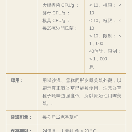
大腸桿菌 CFU/g ：
< 10。極限： <
酵母 CFU/g ：
10
模具 CFU/g ：
< 10。極限： <
每25克沙門氏菌：
10
< 10。限制： <
1，000
40估計。限制：
< 1，000
負
應用：
用喺沙漠、雪糕同酥皮嘅美觀外觀，以
顯示真正嘅香草已經被使用。注意香草
種子嘅味道強度低，所以原始性用嚟美
觀。.
建議劑量：
每公斤12克香草籽
保存期限：
24個月，未開封 @ < 20 ° C