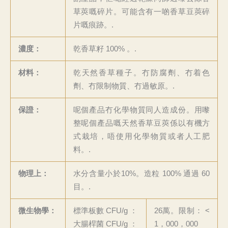
草莢嘅碎片。可能含有一啲香草豆莢碎
片嘅痕跡。.
濃度：
乾香草籽 100% 。.
材料：
乾天然香草種子。冇防腐劑、冇着色
劑、冇限制物質、冇過敏原。.
保證：
呢個產品冇化學物質同人造成份。用嚟
整呢個產品嘅天然香草豆莢係以有機方
式栽培，唔使用化學物質或者人工肥
料。.
物理上：
水分含量小於10%。造粒 100% 通過 60
目。.
微生物學：
標準板數 CFU/g ：
26萬。限制： <
大腸桿菌 CFU/g ：
1，000，000