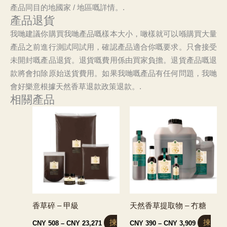
產品同目的地國家 / 地區嘅詳情。.
產品退貨
我哋建議你購買我哋產品嘅樣本大小，噉樣就可以喺購買大量
產品之前進行測試同試用，確認產品適合你嘅要求。只會接受
未開封嘅產品退貨。退貨嘅費用係由買家負擔。退貨產品嘅退
款將會扣除原始送貨費用。如果我哋嘅產品有任何問題，我哋
會好樂意根據天然香草退款政策退款。.
相關產品
香草碎 – 甲級
天然香草提取物 – 冇糖
價
價
揀
揀
CNY
508
–
CNY
23,271
CNY
390
–
CNY
3,909