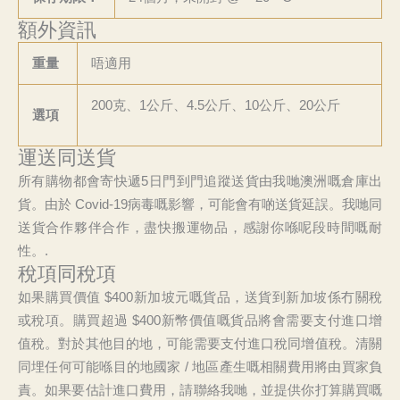
額外資訊
重量
唔適用
200克、1公斤、4.5公斤、10公斤、20公斤
選項
運送同送貨
所有購物都會寄快遞5日門到門追蹤送貨由我哋澳洲嘅倉庫出
貨。由於 Covid-19病毒嘅影響，可能會有啲送貨延誤。我哋同
送貨合作夥伴合作，盡快搬運物品，感謝你喺呢段時間嘅耐
性。.
稅項同稅項
如果購買價值 $400新加坡元嘅貨品，送貨到新加坡係冇關稅
或稅項。購買超過 $400新幣價值嘅貨品將會需要支付進口增
值稅。對於其他目的地，可能需要支付進口稅同增值稅。清關
同埋任何可能喺目的地國家 / 地區產生嘅相關費用將由買家負
責。如果要估計進口費用，請聯絡我哋，並提供你打算購買嘅