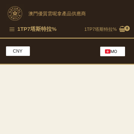
跳
到
澳門優質雲呢拿產品供應商
內
容
1TP7塔斯特拉%
1TP7塔斯特拉%
CNY
MO
EN
HK
CH