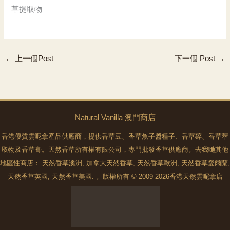
草提取物
←
上一個Post
下一個 Post
→
Natural Vanilla 澳門商店
香港優質雲呢拿產品供應商，提供香草豆、香草魚子醬種子、香草碎、香草萃
取物及香草膏。天然香草所有權有限公司，專門批發香草供應商。去我哋其他
地區性商店：
天然香草澳洲
,
加拿大天然香草
,
天然香草歐洲
,
天然香草愛爾蘭
,
天然香草英國
,
天然香草美國
. 。版權所有 © 2009-2026香港天然雲呢拿店