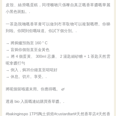
皮殼、絲滑嘅蛋糕，同埋嗰啲只係嚟自真正嘅香草醬嘅華麗
小黑色斑點。.
一茶匙我哋嘅香草膏可以做到冇萃取物可以複製嘅嘢。你睇
到啦。你聞到佢嘅味道。你試下個分別。.
→ 將焗爐預熱至 160 ° C
→ 盲焗你個殼直至金黃色
→ 將 4 個蛋黃、 300ml 忌廉、 2 湯匙細砂糖 + 1 茶匙天然雲
呢拿醬打勻
→ 倒入，焗35分鐘直至啱啱好
→ 休息。切片。享受。.
將呢個留喺週末用。你應得嘅。 🌿
透過 bio 入面嘅連結購買香草醬。.
#bakinginspo 1TP5陶土烘焙#custardtart#天然香草店#天然香