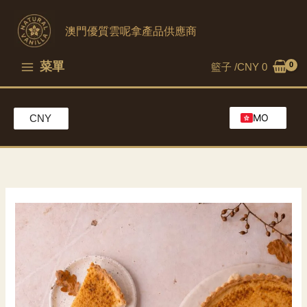
跳
到
澳門優質雲呢拿產品供應商
內
容
菜單
籃子 /
CNY
0
MO
CNY
EN
HK
CH