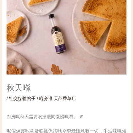
秋天喺
/
社交媒體帖子
/ 喺旁邊
天然香草店
廚房嘅秋天需要啲溫暖同慢慢嘅嘢。 🍂
呢個焗雲呢拿蛋糕撻係我哋今季最鍾意嘅一切，牛油味嘅短