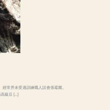
。經常畀未受過訓練嘅人誤會係霉菌。
 [...]