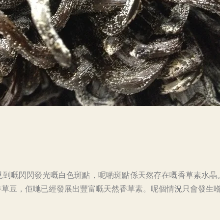
見到嘅閃閃發光嘅白色斑點，呢啲斑點係天然存在嘅香草素水晶
豆，佢哋已經發展出豐富嘅天然香草素。呢個情況只會發生喺高級豆