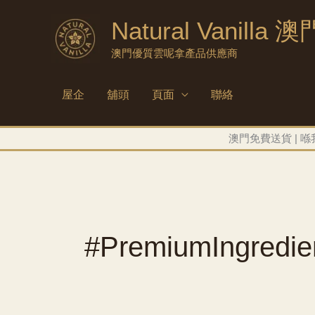
跳
Natural Vanilla 澳
到
內
澳門優質雲呢拿產品供應商
容
屋企
舖頭
頁面
聯絡
澳門免費送貨 | 喺
#PremiumIngredie