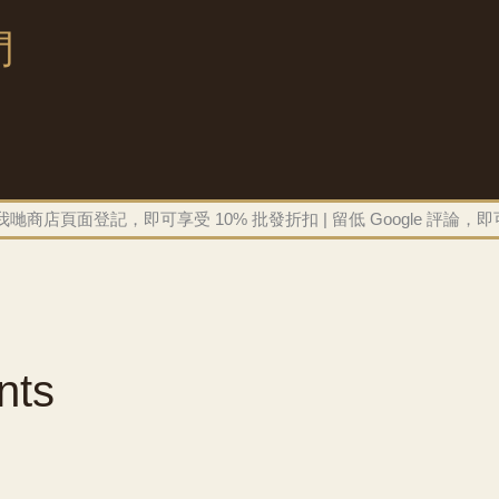
門
我哋商店頁面登記，即可享受 10% 批發折扣 | 留低 Google 評論，即
nts