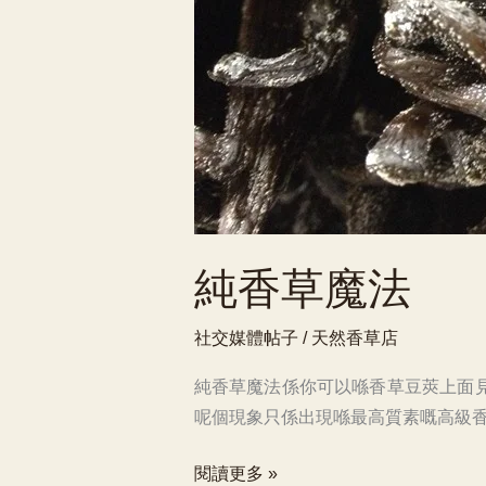
純香草魔法
社交媒體帖子
/
天然香草店
純香草魔法係你可以喺香草豆莢上面
呢個現象只係出現喺最高質素嘅高級香草
純
閱讀更多 »