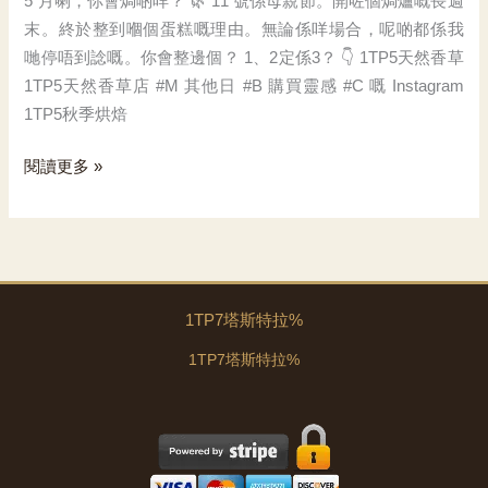
5 月喇，你會焗啲咩？ 🌿 11 號係母親節。開咗個焗爐嘅長週
末。終於整到嗰個蛋糕嘅理由。無論係咩場合，呢啲都係我
哋停唔到諗嘅。你會整邊個？ 1、2定係3？ 👇 1TP5天然香草
1TP5天然香草店 #M 其他日 #B 購買靈感 #C 嘅 Instagram
1TP5秋季烘焙
又
閱讀更多 »
係
五
月，
乜
嘢
1TP7塔斯特拉%
1TP7塔斯特拉%