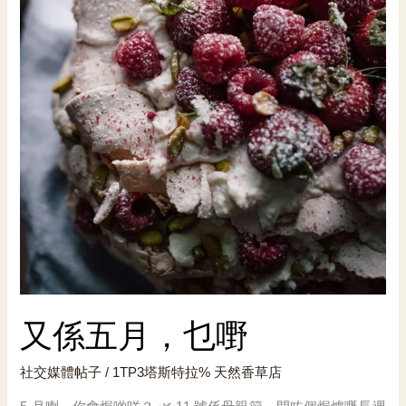
又係五月，乜嘢
社交媒體帖子
/ 1TP3塔斯特拉%
天然香草店