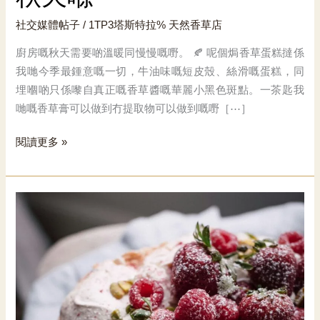
社交媒體帖子
/ 1TP3塔斯特拉%
天然香草店
廚房嘅秋天需要啲溫暖同慢慢嘅嘢。 🍂 呢個焗香草蛋糕撻係
我哋今季最鍾意嘅一切，牛油味嘅短皮殼、絲滑嘅蛋糕，同
埋嗰啲只係嚟自真正嘅香草醬嘅華麗小黑色斑點。一茶匙我
哋嘅香草膏可以做到冇提取物可以做到嘅嘢［⋯］
秋
閱讀更多 »
天
喺