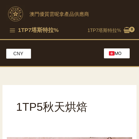
跳
到
澳門優質雲呢拿產品供應商
內
容
1TP7塔斯特拉%
1TP7塔斯特拉%
MO
CNY
EN
HK
CH
1TP5秋天烘焙