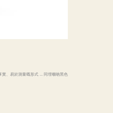
易於測量嘅形式 ... 同埋嗰啲黑色