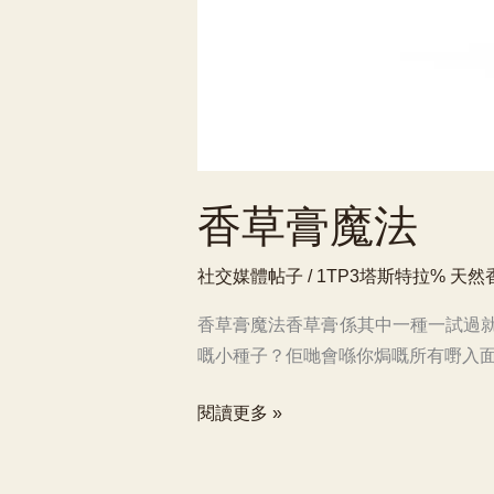
香草膏魔法
社交媒體帖子
/ 1TP3塔斯特拉%
天然
香草膏魔法香草膏係其中一種一試過就
嘅小種子？佢哋會喺你焗嘅所有嘢入面出
香
閱讀更多 »
草
膏