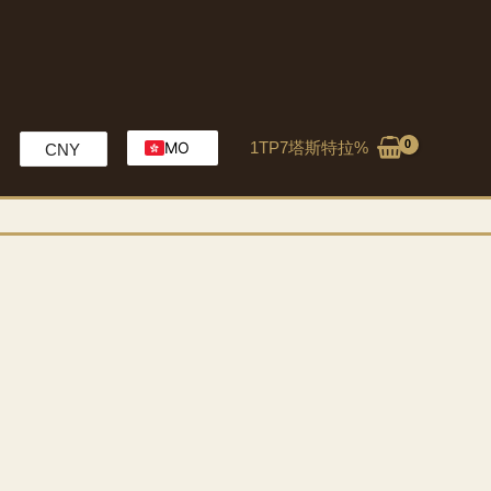
1TP7塔斯特拉%
MO
CNY
EN
HK
CH