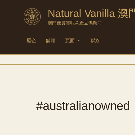
跳
Natural Vanilla 澳
到
內
澳門優質雲呢拿產品供應商
容
屋企
舖頭
頁面
聯絡
#australianowned