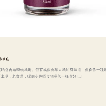
香草店
唔會再返轉頭嘅嘢。佢有成個香草豆嘅所有味道，但係係一種厚實、
現，老實講，呢個令你嘅食物睇落一樣咁好 [...]