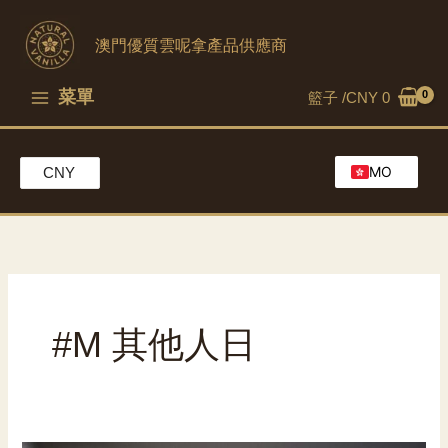
跳
到
澳門優質雲呢拿產品供應商
內
容
菜單
籃子 /
CNY
0
MO
CNY
EN
HK
CH
#M 其他人日