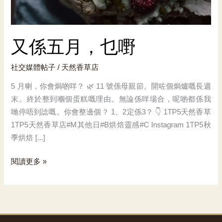
又係五月，乜嘢
社交媒體帖子
/
天然香草店
5 月喇，你會焗啲咩？ 🌿 11 號係母親節。開咗個焗爐嘅長週
末。終於整到嗰個蛋糕嘅理由。無論係咩場合，呢啲都係我
哋停唔到諗嘅。你會整邊個？ 1、2定係3？ 👇 1TP5天然香草
1TP5天然香草店#M其他日#B烘焙靈感#C Instagram 1TP5秋
季烘焙 [...]
又
閱讀更多 »
係
五
月，
乜