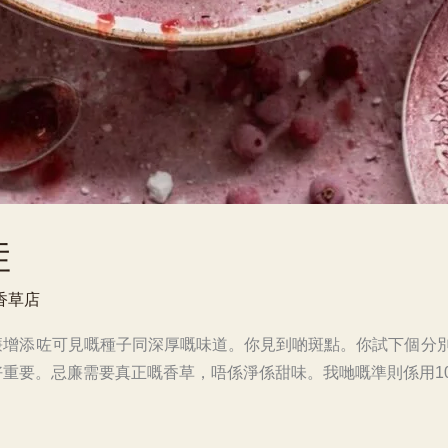
娃
香草店
增添咗可見嘅種子同深厚嘅味道。你見到啲斑點。你試下個分別
重要。忌廉需要真正嘅香草，唔係淨係甜味。我哋嘅準則係用1