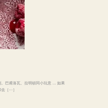
。巴甫洛瓦、拉明頓同小玩意 … 如果
0去［⋯］