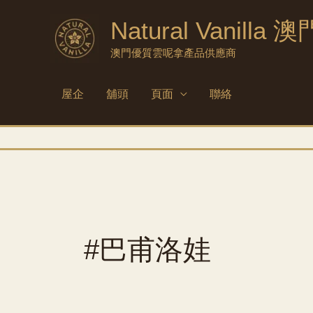
跳
Natural Vanilla 澳
到
內
澳門優質雲呢拿產品供應商
容
屋企
舖頭
頁面
聯絡
#巴甫洛娃