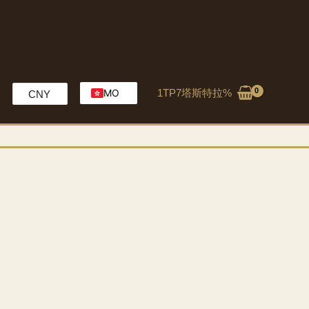
1TP7塔斯特拉%
MO
CNY
EN
HK
CH