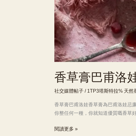
香草膏巴甫洛
社交媒體帖子
/ 1TP3塔斯特拉%
天然
香草膏巴甫洛娃香草膏為巴甫洛娃忌廉
你整任何一種，你就知道優質嘅香草好
香
閱讀更多 »