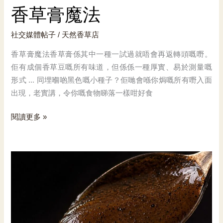
香草膏魔法
社交媒體帖子
/
天然香草店
香草膏魔法香草膏係其中一種一試過就唔會再返轉頭嘅嘢。
佢有成個香草豆嘅所有味道，但係係一種厚實、易於測量嘅
形式 ... 同埋嗰啲黑色嘅小種子？佢哋會喺你焗嘅所有嘢入面
出現，老實講，令你嘅食物睇落一樣咁好食
香
閱讀更多 »
草
膏
魔
法