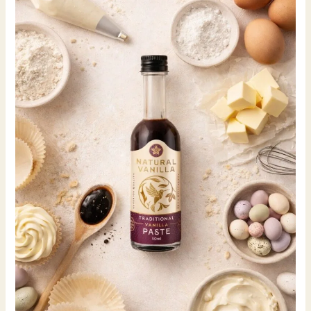
開
始。.