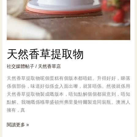
天然香草提取物
社交媒體帖子
/
天然香草店
天然香草提取物呢個蛋糕有個版本都唔錯。升得好好，睇落
係個部份，味道好似係盒入面出嚟，就算唔係。然後就係用
天然香草提取物製成嘅版本，唔知點解個個都留意到，唔知
點解。我哋嘅係喺華盛頓州弗里曼特爾製造同裝瓶。澳洲人
擁有，真
天
閱讀更多 »
然