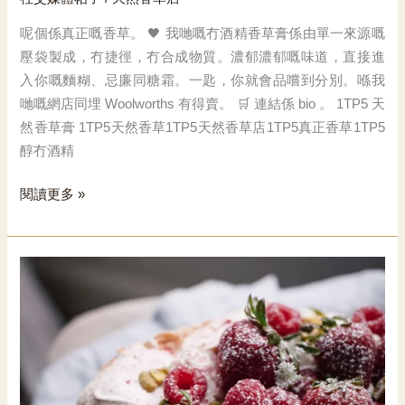
呢個係真正嘅香草。 🖤 我哋嘅冇酒精香草膏係由單一來源嘅
壓袋製成，冇捷徑，冇合成物質。濃郁濃郁嘅味道，直接進
入你嘅麵糊、忌廉同糖霜。一匙，你就會品嚐到分別。喺我
哋嘅網店同埋 Woolworths 有得賣。 🛒 連結係 bio 。 1TP5 天
然香草膏 1TP5天然香草1TP5天然香草店1TP5真正香草1TP5
醇冇酒精
呢
閱讀更多 »
個
係
真
正
嘅
香
草。.