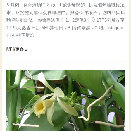
5 月喇，你會焗啲咩？ 🌿 11 號係母親節。開咗個焗爐嘅長週
末。終於整到嗰個蛋糕嘅理由。無論係咩場合，呢啲都係我
哋停唔到諗嘅。你會整邊個？ 1、2定係3？ 👇 1TP5天然香草
1TP5天然香草店 #M 其他日 #B 購買靈感 #C 嘅 Instagram
1TP5秋季烘焙
又
閱讀更多 »
係
五
月，
乜
嘢