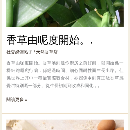
香草由呢度開始。.
社交媒體帖子
/
天然香草店
香草由呢度開始。香草喺到達你廚房之前好耐，就開始係一
棵細緻嘅爬行蘭，係經過時間、細心同耐性而生長出嚟。佢
係世界上其中一種最實際嘅食材，亦都係令到真正嘅香草感
覺咁特別嘅一部分。從生長初期到收成和固化，,
香
閱讀更多 »
草
由
呢
度