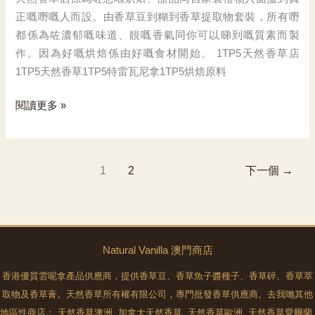
正嘅嘢嘅人而設。由香草豆到糊到香草提取物套裝，所有嘢
都係為咗濃郁嘅味道、靚嘅香氣同你可以睇到嘅質素而製
作。因為好嘅烘焙係由好嘅食材開始。 1TP5天然香草店
1TP5天然香草1TP5特雷瓦尼拿1TP5烘焙原料
天
閱讀更多 »
然
香
草
1
2
下一個
→
店
Natural Vanilla 澳門商店
香港優質雲呢拿產品供應商，提供香草豆、香草魚子醬種子、香草碎、香草萃
取物及香草膏。天然香草所有權有限公司，專門批發香草供應商。去我哋其他
地區性商店：
天然香草澳洲
,
加拿大天然香草
,
天然香草歐洲
,
天然香草愛爾蘭
,