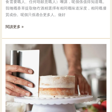
食需要嘅人、任何唔願意嘅人）嚟講，呢個係值得知道嘅。
我哋嘅香草提取物冇酒精選擇有相同嘅味道深度，相同嘅優
質成份。呢個只係適合更多人。做好
香
閱讀更多 »
草
提
取
物
編
號