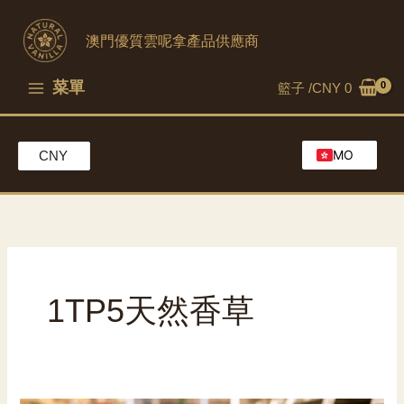
跳
到
澳門優質雲呢拿產品供應商
內
容
菜單
籃子 /
CNY
0
MO
CNY
EN
HK
CH
1TP5天然香草