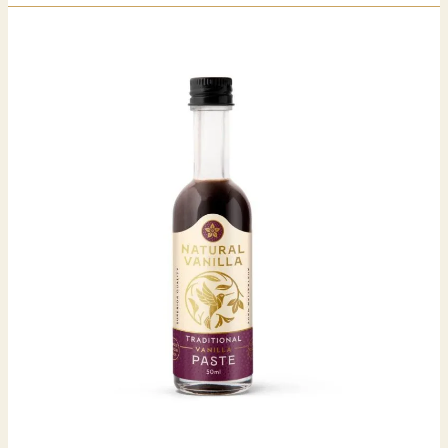
香
草
提
取
物