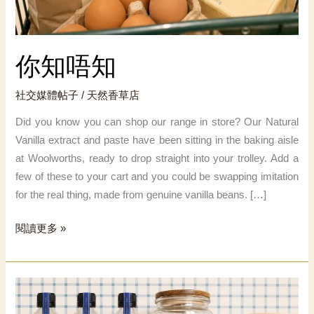
你知唔知
社交媒體帖子
/
天然香草店
Did you know you can shop our range in store? Our Natural
Vanilla extract and paste have been sitting in the baking aisle
at Woolworths, ready to drop straight into your trolley. Add a
few of these to your cart and you could be swapping imitation
for the real thing, made from genuine vanilla beans. […]
你
閱讀更多 »
知
唔
知