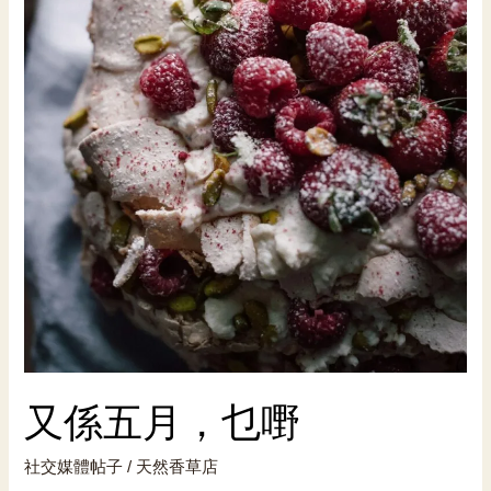
又係五月，乜嘢
社交媒體帖子
/
天然香草店