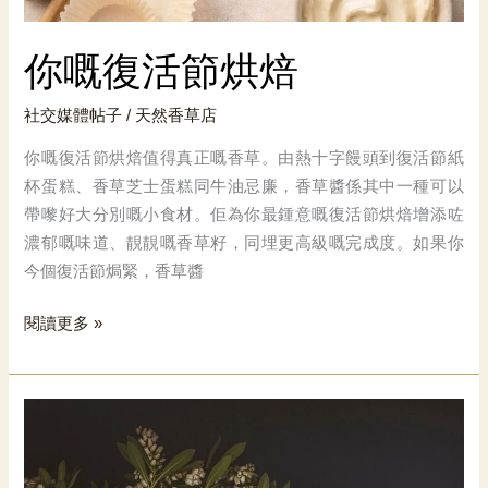
你嘅復活節烘焙
社交媒體帖子
/
天然香草店
你嘅復活節烘焙值得真正嘅香草。由熱十字饅頭到復活節紙
杯蛋糕、香草芝士蛋糕同牛油忌廉，香草醬係其中一種可以
帶嚟好大分別嘅小食材。佢為你最鍾意嘅復活節烘焙增添咗
濃郁嘅味道、靚靚嘅香草籽，同埋更高級嘅完成度。如果你
今個復活節焗緊，香草醬
你
閱讀更多 »
嘅
復
活
節
烘