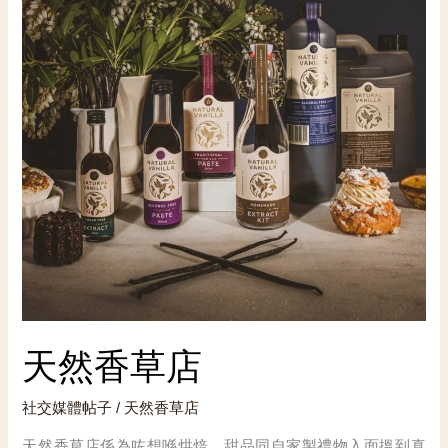
焙
天然香草店
社交媒體帖子
/
天然香草店
天然香草店係為咗想喺烘焙、甜品同自家製禮物入面搵到真