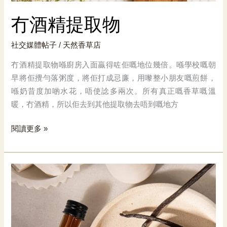
冇酒精提取物
社交媒體帖子
/
天然香草店
冇酒精提取物喺廚房入面贏得咗佢嘅地位幾倍。喺學校嘅朝
早將佢攪勻落粥度，將佢打成忌廉，用嚟整小朋友嘅煎餅，
喺奶昔度加啲水花，唔使諗多兩次。所有真正嘅香草嘅溫
暖，冇酒精，所以佢去到其他提取物去唔到嘅地方
冇
閱讀更多 »
酒
精
提
取
物