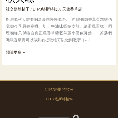
社交媒體帖子
/ 1TP3塔斯特拉%
天然香草店
廚房嘅秋天需要啲溫暖同慢慢嘅嘢。 🍂 呢個焗香草蛋糕撻係
我哋今季最鍾意嘅一切，牛油味嘅短皮殼、絲滑嘅蛋糕，同
埋嗰啲只係嚟自真正嘅香草醬嘅華麗小黑色斑點。一茶匙我
哋嘅香草膏可以做到冇提取物可以做到嘅嘢［⋯］
秋
閱讀更多 »
天
喺
1TP7塔斯特拉%
1TP7塔斯特拉%