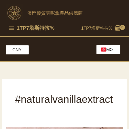
跳
到
澳門優質雲呢拿產品供應商
內
容
1TP7塔斯特拉%
1TP7塔斯特拉%
MO
CNY
EN
HK
CH
#naturalvanillaextract