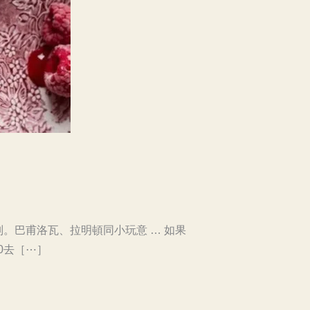
。巴甫洛瓦、拉明頓同小玩意 … 如果
0去［⋯］