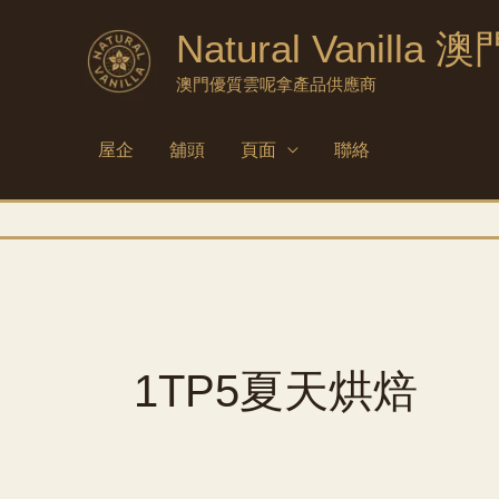
跳
Natural Vanilla 澳
到
內
澳門優質雲呢拿產品供應商
容
屋企
舖頭
頁面
聯絡
1TP5夏天烘焙