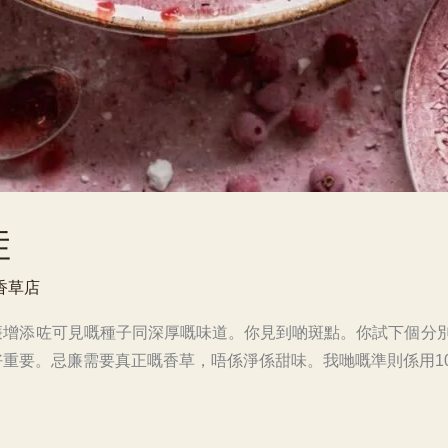
娃
香草店
增添咗可見嘅種子同深厚嘅味道。你見到啲斑點。你試下個分別
重要。忌廉需要真正嘅香草，唔係淨係甜味。我哋嘅準則係用1