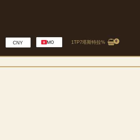
1TP7塔斯特拉%
MO
CNY
EN
HK
CH