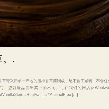
。.
精香草膏采用单一产地的压榨香草荚制成，绝不偷工减料，不含
您就能品尝出其中的不同。可在我们的网店及Woolwort
alVanillaStore #RealVanilla #AlcoholFree […]