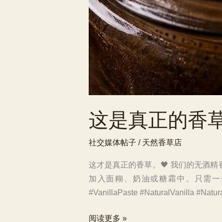
这是真正的香草
社交媒体帖子
/
天然香草店
这才是真正的香草。🖤 我们的无酒
加入面糊、奶油或糖霜中。只需一勺，
#VanillaPaste #NaturalVanilla #Natur
这
阅读更多 »