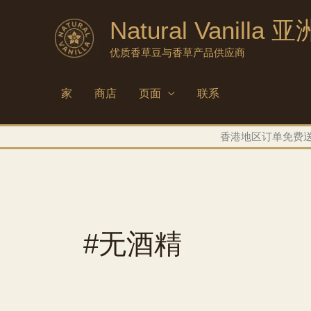
跳
Natural Vanilla 亚
至
内
优质香草豆与香草产品供应商
容
家
商店
页面
联系
香港地区订单免费送货 
#无酒精