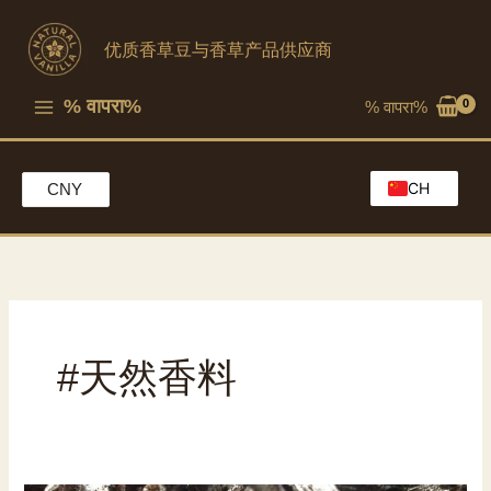
跳
至
优质香草豆与香草产品供应商
内
容
% वापरा%
% वापरा%
CH
CNY
EN
HK
MO
#天然香料