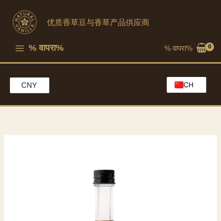
跳
至
优质香草豆与香草产品供应商
内
容
% वापरा%
% वापरा%
CH
CNY
EN
HK
MO