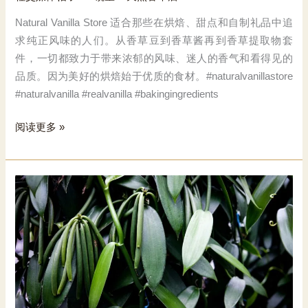
Natural Vanilla Store 适合那些在烘焙、甜点和自制礼品中追
求纯正风味的人们。从香草豆到香草酱再到香草提取物套
件，一切都致力于带来浓郁的风味、迷人的香气和看得见的
品质。因为美好的烘焙始于优质的食材。#naturalvanillastore
#naturalvanilla #realvanilla #bakingingredients
天
阅读更多 »
然
香
草
店