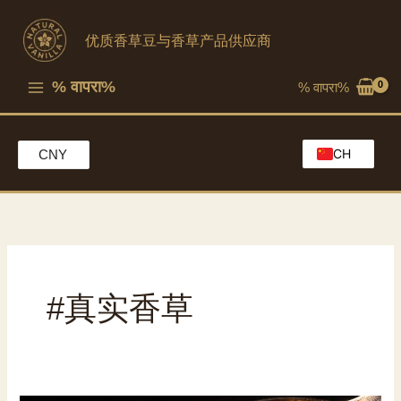
跳
至
优质香草豆与香草产品供应商
内
容
% वापरा%
% वापरा%
CH
CNY
EN
HK
MO
#真实香草