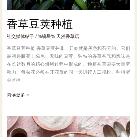
香草豆荚种植
社交媒体帖子
/ %锐星%
天然香草店
香草豆荚种植 香草豆荚并非一开始就是黑色和芬芳的。它们
最初是藤蔓上绿色、无味的豆荚。独特的香草香气和风味是
在长达数月的精心烘烤过程中形成的。种植香草需要大量劳
动力。每朵花必须在开花后的同一天进行人工授粉。种植者
会监控
香
阅读更多 »
草
豆
荚
种
植