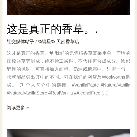
这是真正的香草。.
社交媒体帖子
/ %锐星%
天然香草店
这才是真正的香草。🖤 我们的无酒精香草膏采用单一产地的
压榨香草荚制成，绝不偷工减料，不含任何合成成分。浓郁
醇厚的风味，可直接加入面糊、奶油或糖霜中。只需一勺，
您就能品尝出其中的不同。可在我们的网店及Woolworths购
买。 🛒 个人简介中的链接。#VanillaPaste #NaturalVanilla
#NaturalVanillaStore #RealVanilla #AlcoholFree […]
这
阅读更多 »
是
真
正