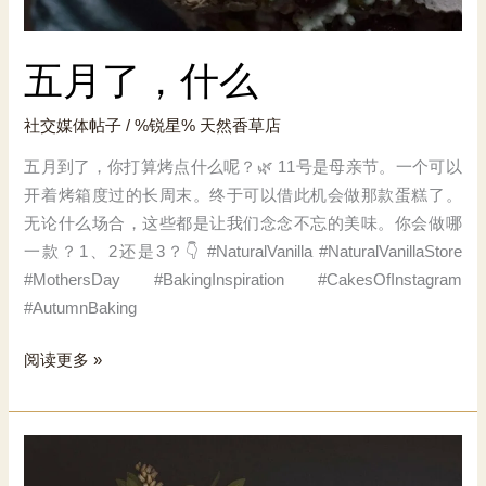
五月了，什么
社交媒体帖子
/ %锐星%
天然香草店
五月到了，你打算烤点什么呢？🌿 11号是母亲节。一个可以
开着烤箱度过的长周末。终于可以借此机会做那款蛋糕了。
无论什么场合，这些都是让我们念念不忘的美味。你会做哪
一款？1、2还是3？👇 #NaturalVanilla #NaturalVanillaStore
#MothersDay #BakingInspiration #CakesOfInstagram
#AutumnBaking
五
阅读更多 »
月
了，
什
么