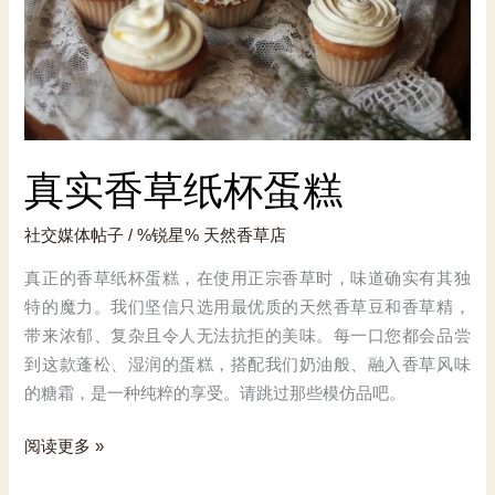
真实香草纸杯蛋糕
社交媒体帖子
/ %锐星%
天然香草店
真正的香草纸杯蛋糕，在使用正宗香草时，味道确实有其独
特的魔力。我们坚信只选用最优质的天然香草豆和香草精，
带来浓郁、复杂且令人无法抗拒的美味。每一口您都会品尝
到这款蓬松、湿润的蛋糕，搭配我们奶油般、融入香草风味
的糖霜，是一种纯粹的享受。请跳过那些模仿品吧。
真
阅读更多 »
实