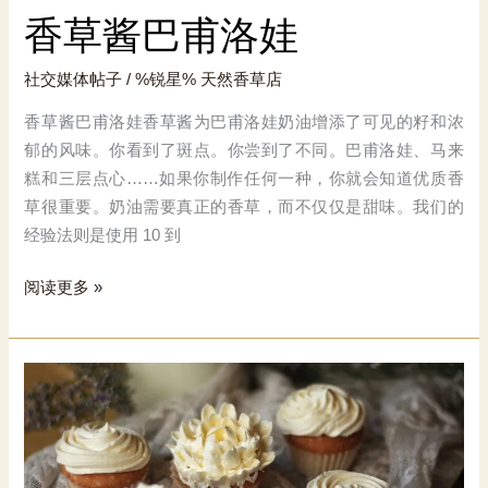
香草酱巴甫洛娃
社交媒体帖子
/ %锐星%
天然香草店
香草酱巴甫洛娃香草酱为巴甫洛娃奶油增添了可见的籽和浓
郁的风味。你看到了斑点。你尝到了不同。巴甫洛娃、马来
糕和三层点心……如果你制作任何一种，你就会知道优质香
草很重要。奶油需要真正的香草，而不仅仅是甜味。我们的
经验法则是使用 10 到
香
阅读更多 »
草
酱
巴
甫
洛
娃