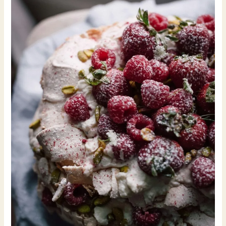
的
香
草。.