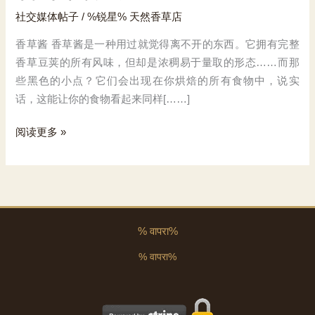
社交媒体帖子
/ %锐星%
天然香草店
香草酱 香草酱是一种用过就觉得离不开的东西。它拥有完整
香草豆荚的所有风味，但却是浓稠易于量取的形态……而那
些黑色的小点？它们会出现在你烘焙的所有食物中，说实
话，这能让你的食物看起来同样[……]
香
阅读更多 »
草
酱
魔
法
% वापरा%
% वापरा%