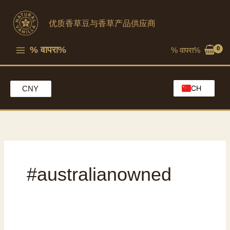
跳
至
优质香草豆与香草产品供应商
内
容
% वापरा%
% वापरा%
CH
CNY
EN
HK
MO
#australianowned