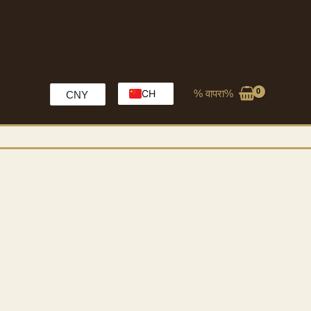
% वापरा%
CH
CNY
EN
HK
MO