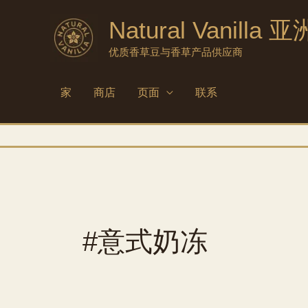
跳
Natural Vanilla 亚
至
内
优质香草豆与香草产品供应商
容
家
商店
页面
联系
#意式奶冻