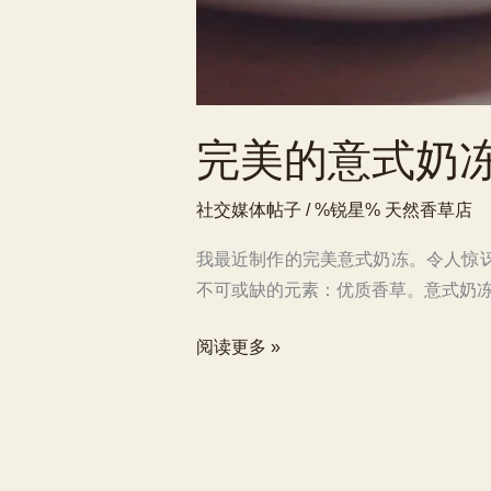
完美的意式奶
社交媒体帖子
/ %锐星%
天然香草店
我最近制作的完美意式奶冻。令人惊
不可或缺的元素：优质香草。意式奶冻
完
阅读更多 »
美
的
意
式