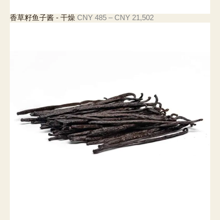
價
香草籽鱼子酱 - 干燥
CNY
485
–
CNY
21,502
格
範
圍
：
C
N
Y
4
8
5
至
C
N
Y
2
1
,
5
0
2