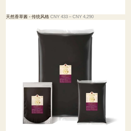
價
天然香草酱 - 传统风格
CNY
433
–
CNY
4,290
格
範
圍
：
C
N
Y
4
3
3
至
C
N
Y
4
,
2
9
0