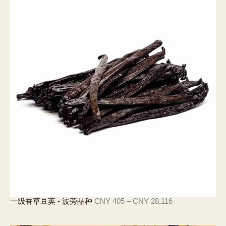
範
圍
：
C
N
Y
4
3
3
至
C
N
Y
4
,
2
9
0
價
一级香草豆荚 - 波旁品种
CNY
405
–
CNY
28,116
格
範
圍