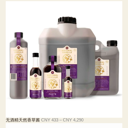
格
範
圍
：
C
N
Y
2
0
2
至
C
N
Y
2
0
7
價
无酒精天然香草酱
CNY
433
–
CNY
4,290
格