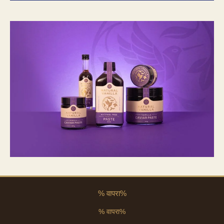
% वापरा%
% वापरा%