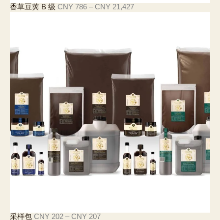
價
香草豆荚 B 级
CNY
786
–
CNY
21,427
格
範
圍
：
C
N
Y
7
8
6
至
C
N
Y
2
1
,
4
2
7
價
采样包
CNY
202
–
CNY
207