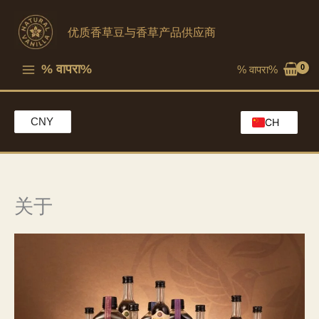
跳
至
优质香草豆与香草产品供应商
内
容
% वापरा%
% वापरा%
CNY
CH
EN
HK
MO
关于