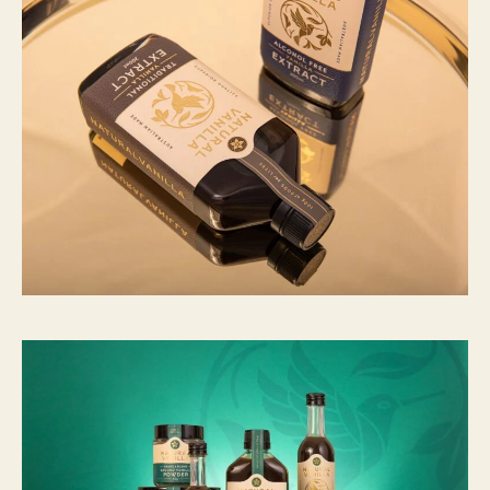
：
C
N
Y
4
0
5
至
C
N
Y
2
8
,
1
1
6