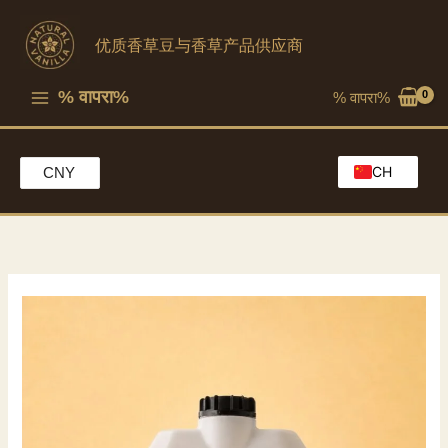
跳
至
优质香草豆与香草产品供应商
内
容
% वापरा%
% वापरा%
CH
CNY
EN
HK
MO