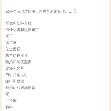
您是否考虑过使用天然香草酱来制作…… 👇
蛋糕和纸杯蛋糕
卡仕达酱和焦糖布丁
饼干
冰淇淋
芝士蛋糕
格兰诺拉麦片
酸奶和隔夜燕麦
冰沙和奶昔
煎饼和华夫饼
咖啡和拿铁
鲜奶油和奶油糖霜
粥
沙拉酱
腌料